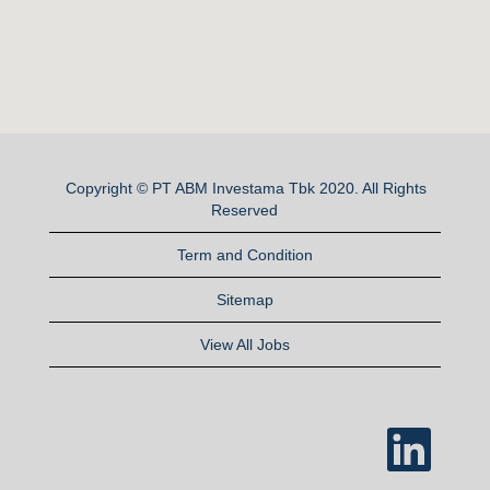
Copyright © PT ABM Investama Tbk 2020. All Rights
Reserved
Term and Condition
Sitemap
View All Jobs
M
e
m
b